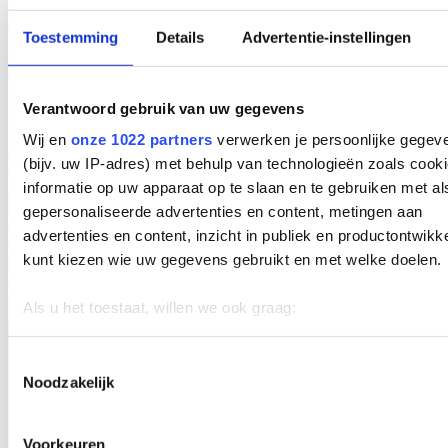
Conditions de livraison et de paiement
Politique relative aux cookies
Politique de confidentialité
Toestemming
Details
Advertentie-instellingen
Verantwoord gebruik van uw gegevens
Wij en
onze 1022 partners
verwerken je persoonlijke gegev
(bijv. uw IP-adres) met behulp van technologieën zoals cook
Solutions
Solutions
Interactive Product Portfolio
Spécialiste dans la prévention
informatie op uw apparaat op te slaan en te gebruiken met al
des troubles musculo-squelettiques.
gepersonaliseerde advertenties en content, metingen aan
Des produits
advertenties en content, inzicht in publiek en productontwikk
Des produits
Sièges de douche et sièges de toilettes
Brancards de
douche - hydrauliques et électriques
Tables à langer
Aide aux
kunt kiezen wie uw gegevens gebruikt en met welke doelen.
transferts
Base de connaissances
Nouvelles
Notre société Lopital
Contact
Als u het toestaat, willen we ook graag:
Conditions de livraison et de paiement
Informatie verzamelen over uw geografische locatie, d
een paar meter nauwkeurig kan zijn
Toestemmingsselectie
Noodzakelijk
Uw apparaat identificeren door het actief te scannen 
specifieke eigenschappen (fingerprinting)
Lees meer over hoe uw persoonlijke gegevens worden verwe
Voorkeuren