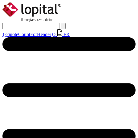
{{quoteCountForHeader}}
FR