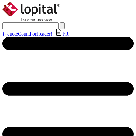
{{quoteCountForHeader}}
FR