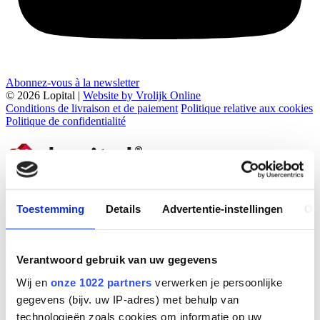
Abonnez-vous à la newsletter
© 2026 Lopital |
Website by Vrolijk Online
Conditions de livraison et de paiement
Politique relative aux cookies
Politique de confidentialité
Toestemming
Details
Advertentie-instellingen
Ov
Solutions
Solutions
Interactive Product Portfolio
Spécialiste dans la prévention
des troubles musculo-squelettiques.
Verantwoord gebruik van uw gegevens
Des produits
Des produits
Sièges de douche et sièges de toilettes
Brancards de
Wij en
onze 1022 partners
verwerken je persoonlijke
douche - hydrauliques et électriques
Tables à langer
Aide aux
gegevens (bijv. uw IP-adres) met behulp van
transferts
Base de connaissances
Nouvelles
Notre société Lopital
Contact
technologieën zoals cookies om informatie op uw