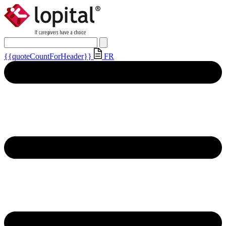
{{quoteCountForHeader}}
FR