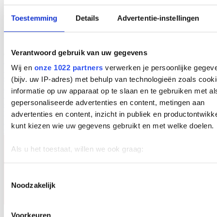
Toestemming
Details
Advertentie-instellingen
Verantwoord gebruik van uw gegevens
Solutions
Wij en
onze 1022 partners
verwerken je persoonlijke gegev
Solutions
Interactive Product Portfolio
Spécialiste dans la prévention
des troubles musculo-squelettiques.
(bijv. uw IP-adres) met behulp van technologieën zoals cook
Des produits
informatie op uw apparaat op te slaan en te gebruiken met al
Des produits
Sièges de douche et sièges de toilettes
Brancards de
gepersonaliseerde advertenties en content, metingen aan
douche - hydrauliques et électriques
Tables à langer
Aide aux
transferts
advertenties en content, inzicht in publiek en productontwikk
Base de connaissances
Nouvelles
Notre société Lopital
Contact
kunt kiezen wie uw gegevens gebruikt en met welke doelen.
Conditions de livraison et de paiement
Als u het toestaat, willen we ook graag:
Informatie verzamelen over uw geografische locatie, d
een paar meter nauwkeurig kan zijn
Toestemmingsselectie
Noodzakelijk
Uw apparaat identificeren door het actief te scannen 
specifieke eigenschappen (fingerprinting)
Lees meer over hoe uw persoonlijke gegevens worden verwe
Voorkeuren